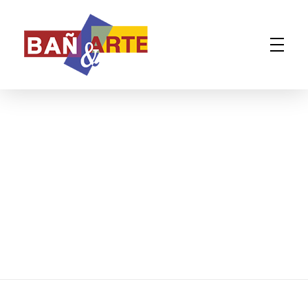
BAÑARTE
Cerámica y Decoración en Huelva
GIBRALEÓN
BIENVENIDOS AL DISEÑO